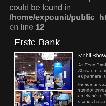
could be found in
/home/expounit/public_h
on line
12
Erste Bank
Mobil Show
Az Erste Bank
Show-n mutatk
és partnerei 
Feladatunk az
standot terve
amely nélkülö
elemek haszn